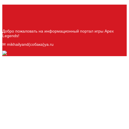
Добро пожаловать на информационный портал игры Apex
Legends!
✉ mikhailyand(собака)ya.ru
Новые записи
Промокоды STALZONE
Игровые новинки жанра выживания в 2026
году
Косынка Онлайн: идеальная игра для
коротких перерывов