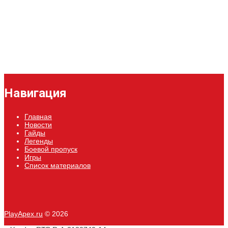
Как научиться хорошо играть в «Мир
танков»
Apex Legends отмечает 7-летие
Навигация
Главная
Новости
Гайды
Легенды
Боевой пропуск
Игры
Список материалов
PlayApex.ru
© 2026