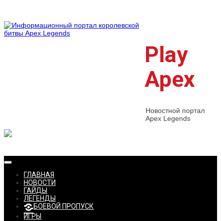
Skip
to
content
Play
Apex
Новостной портал
Apex Legends
ГЛАВНАЯ
НОВОСТИ
ГАЙДЫ
ЛЕГЕНДЫ
БОЕВОЙ ПРОПУСК
ИГРЫ